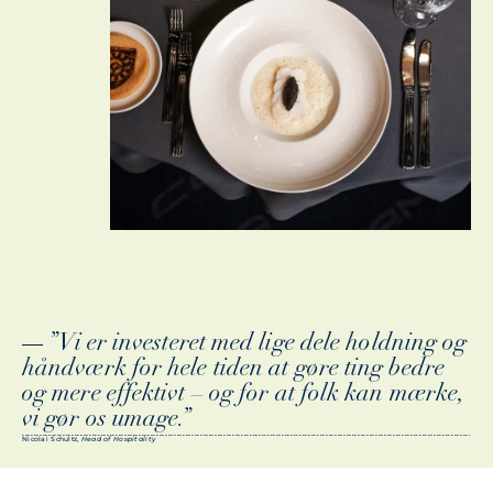
”Vi er investeret med lige dele holdning og håndværk for hele tiden at gøre ting bedre og mere effektivt – og for at folk kan mærke, vi gør os umage.”
”Vi er investeret med lige dele holdning og
håndværk for hele tiden at gøre ting bedre
og mere effektivt – og for at folk kan mærke,
vi gør os umage.”
Nicolai Schultz,
Head of Hospitality