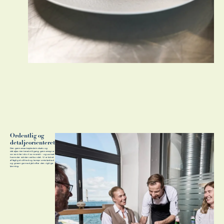
Ordentlig og
detaljeorienteret
Den gennemarbejdede indsats og
detaljeorienterede tilgang gennemsyrer
vores virke i stort som småt – og uanset
hvem der sidder ved bordet. Vi er båret
af faglig stolthed og kompromisløshed
og graver gerne dybt efter den rigtige
løsning.