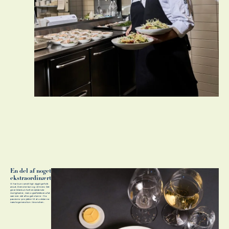
En del af noget
ekstraordinært
Vi har kun vanvittigt dygtige folk
ansat. Dem der kan og vil mere. Det
giver ikke kun helt enestående
muligheder, men også følelsen af at
være en del af noget større – fra
passions-projekter til at uddanne
næste generation i branchen.