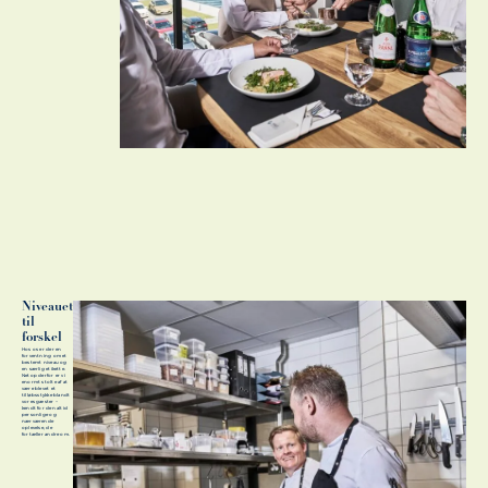
Niveauet
til
forskel
Hos os er der en
forventning om et
bestemt niveau og
en særlig etikette.
Netop derfor er vi
enormt stolte af at
være blevet et
tilløbsstykke blandt
vores gæster –
kendt for den altid
personlige og
nærværende
oplevelse, de
fortæller andre om.