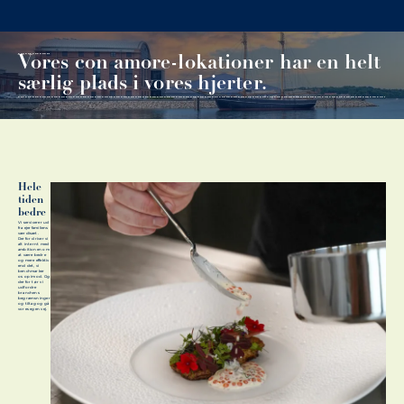
Vores con amore-lokationer har en helt særlig plads i vores hjerter.
Vores con amore-lokationer har en helt
særlig plads i vores hjerter.
Hele
tiden
bedre
Vi servicerer ud
fra ejerfamiliens
værdisæt.
Derfor driver vi
alt internt med
ambitionen om
at være bedre
og mere effektiv
end det, vi
benchmarker
os op imod. Og
derfor tør vi
udfordre
branchens
begrænsninger
og tiltag og gå
vores egen vej.